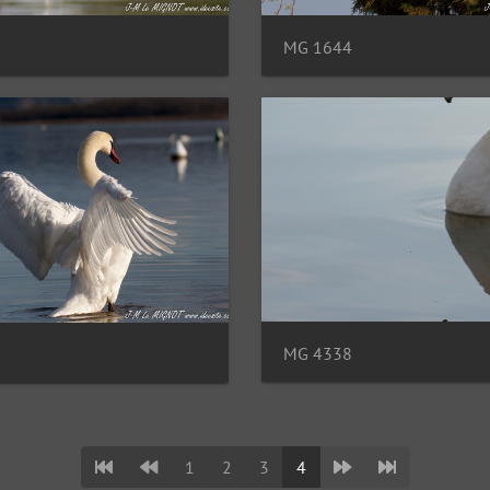
MG 1644
MG 4338
1
2
3
4