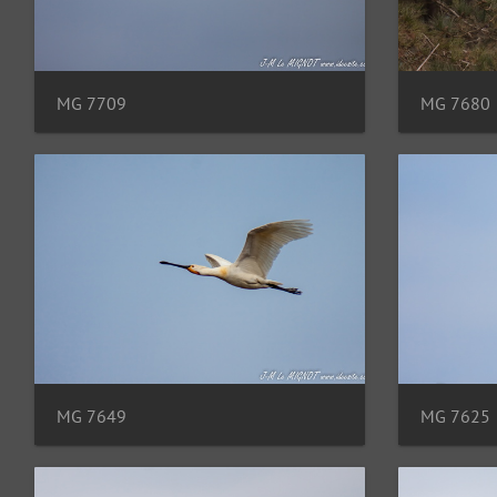
MG 7709
MG 7680
MG 7649
MG 7625